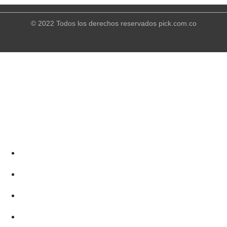
© 2022 Todos los derechos reservados pick.com.co
Inicio
Quiénes somos
Créditos
Paga tus cuotas